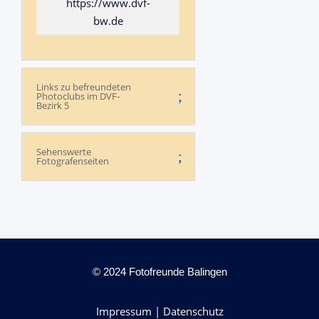
https://www.dvf-
bw.de
Links zu befreundeten
Photoclubs im DVF-
Bezirk 5
Sehenswerte
Fotografenseiten
© 2024 Fotofreunde Balingen
Impressum
|
Datenschutz